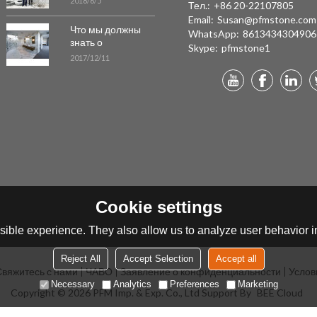
2018/6/5
Тел.:
+86 20-22107805
карьеры в
Email:
Susan@pfmstone.com
Таджикистане!
Что мы должны
WhatsApp:
8613434304906
знать о
Skype:
pfmstone1
мраморных полах
2017/12/11
Cookie settings
ible experience. They also allow us to analyze user behavior in
Reject All
Accept Selection
Accept all
вяжитесь с нами
ЧАВО
Заявление о конфиденциальности
Услов
Necessary
Analytics
Preferences
Marketing
Copyright © 2026
PFM Imp. & Exp. Co., Ltd
Support By
BEE Cloud