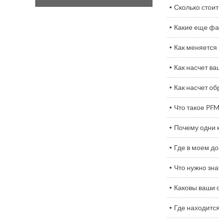
Сколько стоит
Какие еще фа
Как меняется
Как насчет ва
Как насчет об
Что такое PF
Почему одни 
Где в моем до
Что нужно зна
Каковы ваши 
Где находитс