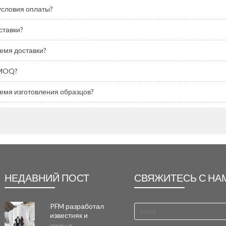
условия оплаты?
ставки?
ремя доставки?
 MOQ?
ремя изготовления образцов?
НЕДАВНИЙ ПОСТ
СВЯЖИТЕСЬ С НА
PFM разработал
известняк и
мраморные