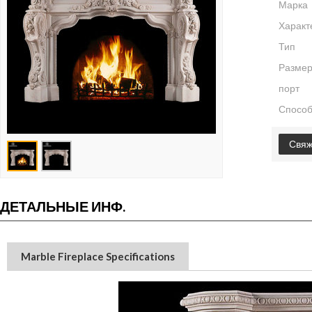
Марка
Характ
Тип
Размер
порт
Способ
Свяж
ДЕТАЛЬНЫЕ ИНФ.
Marble Fireplace Specifications