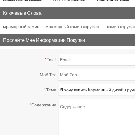
камином, в новом
двухъярусная
дизайн в
Ключевые Слова
стиле
отдельностоящая
европейском стиле из
мраморный камин
мраморный камин окружает
камин окружа
камин из
натурального камня
натурального
резьба по мрамору
Послайте Мне Информации Покупки
мрамора
камин
*
Email
Моб.Тел
*
Тема
*
Содержание