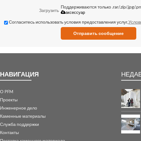
Поддерживаются только .rar/.zip/.jpg/.pn
Загрузить
аксессуар
Согласитесь использовать условия предоставления услуг,
Услов
Отправить сообщение
НАВИГАЦИЯ
НЕДА
О PFM
Проекты
Инженерное дело
Каменные материалы
Служба поддержки
Контакты
Поставка каменного материала