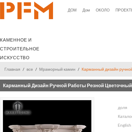
ДОМ
Дом
ОКОЛО
ПРОЕКТ
CONTACT
БЛОГ
КОНТАКТЫ
КАМЕННОЕ И
СТРОИТЕЛЬНОЕ
ИСКУССТВО
Главная
/
все
/
Мраморный камин
/
Карманный дизайн ручной
Карманный Дизайн Ручной Работы Резной Цветочный
доля
Катало
English 