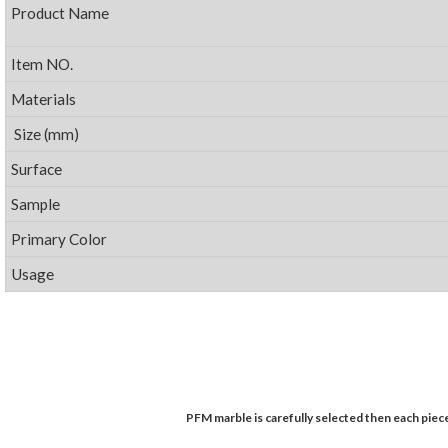
Product Name
Item NO.
Materials
Size (mm)
Surface
Sample
Primary Color
Usage
PFM marble is carefully selected then each piece